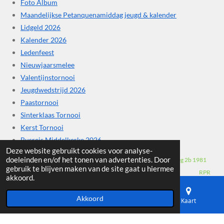
Foto Album
Maandelijkse Petanquenamiddag jeugd & kalender
Lidgeld 2026
Kalender 2026
Ledenfeest
Nieuwjaarsmelee
Valentijnstornooi
Jeugdwedstrijd 2026
Paastornooi
Sinterklaas Tornooi
Kerst Tornooi
Busreis Middelkerke 2026
Deze website gebruikt cookies voor analyse-
doeleinden en/of het tonen van advertenties. Door
april © 2019 PC Zemst vzw - petanque & Cubb - Ambroossteenweg 2b 1981
gebruik te blijven maken van de site gaat u hiermee
Hofstade Ondernemingsnummer 0690585956 RPR
akkoord.
Brussel - Rechtbank Brussel - Nederlandstalig www.pczemst.be
Akkoord
E-mailadres
Telefoonnummer
Kaart