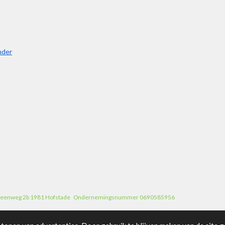
nder
Ambroossteenweg 2b 1981 Hofstade Ondernemingsnummer 0690585956 RPR