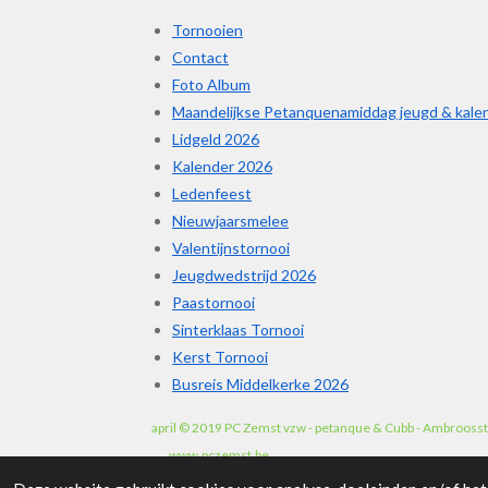
Tornooien
Contact
Foto Album
Maandelijkse Petanquenamiddag jeugd & kale
Lidgeld 2026
Kalender 2026
Ledenfeest
Nieuwjaarsmelee
Valentijnstornooi
Jeugdwedstrijd 2026
Paastornooi
Sinterklaas Tornooi
Kerst Tornooi
Busreis Middelkerke 2026
april © 2019 PC Zemst vzw - petanque & Cubb - 
www.pczemst.be