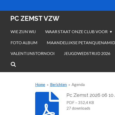
Ga
direct
PC ZEMST VZW
naar
de
WIE ZIJN WIJ
WAAR STAAT ONZE CLUB VOOR
hoofdinhoud
FOTO ALBUM
MAANDELIJKSE PETANQUENAMID
VALENTIJNSTORNOOI
JEUGDWEDSTRIJD 2026
Home
»
Berichten
»
Agenda
Pc Zemst 2026 06 10
PDF – 352,4 KB
27 downloads