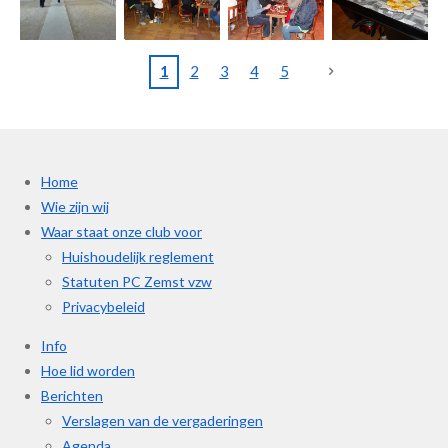
1
2
3
4
5
Home
Wie zijn wij
Waar staat onze club voor
Huishoudelijk reglement
Statuten PC Zemst vzw
Privacybeleid
Info
Hoe lid worden
Berichten
Verslagen van de vergaderingen
Agenda