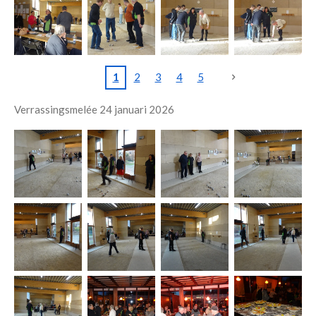
1
2
3
4
5
Verrassingsmelée 24 januari 2026