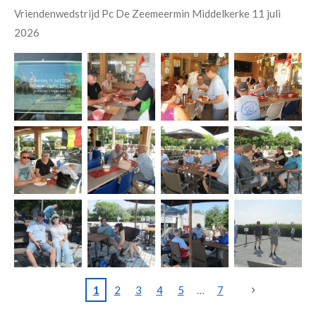
Vriendenwedstrijd Pc De Zeemeermin Middelkerke 11 juli
2026
1
2
3
4
5
7